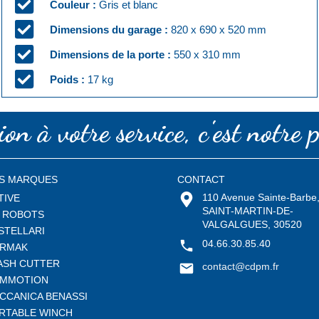
Couleur :
Gris et blanc
Dimensions du garage :
820 x 690 x 520 mm
Dimensions de la porte :
550 x 310 mm
Poids :
17 kg
on à votre service, c'est notre p
S MARQUES
CONTACT
110 Avenue Sainte-Barbe
TIVE
SAINT-MARTIN-DE-
 ROBOTS
VALGALGUES, 30520
STELLARI
04.66.30.85.40
RMAK
ASH CUTTER
contact@cdpm.fr
MMOTION
CCANICA BENASSI
RTABLE WINCH