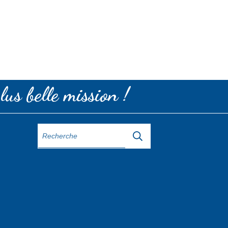
lus belle mission !
,