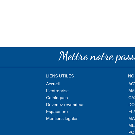
Mettre notre passi
LIENS UTILES
NO
Accueil
AC
L'entreprise
AM
Catalogues
CA
Devenez revendeur
DO
Espace pro
FL
Mentions légales
MA
ME
PO