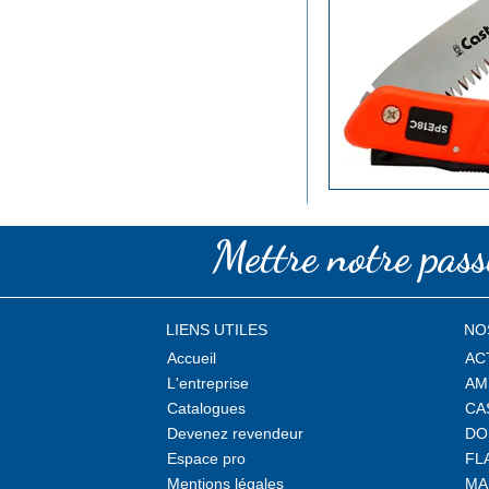
Mettre notre passi
LIENS UTILES
NO
Accueil
AC
L'entreprise
AM
Catalogues
CA
Devenez revendeur
DO
Espace pro
FL
Mentions légales
MA