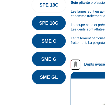
Scie pliante
professio
SPE 18C
Les lames sont en
aci
et comme traitement an
SPE 18G
La coupe nette et préci
Les dents sont affûtée
Le traitement particul
SME C
frottement. La poignée
SME G
Dents évas
SME GL