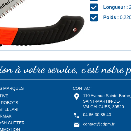
Longueur :
2
Poids :
0,220
on à votre service, c'est notre p
S MARQUES
CONTACT
110 Avenue Sainte-Barbe
TIVE
SAINT-MARTIN-DE-
 ROBOTS
VALGALGUES, 30520
STELLARI
04.66.30.85.40
RMAK
ASH CUTTER
contact@cdpm.fr
MMOTION