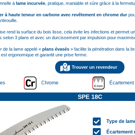
nnelle à
lame incurvée
, pratique, maniable et sûre grâce à la fermet
er à haute teneur en carbone avec revêtement en chrome dur
pou
tirouille.
se rend la surface du bois lisse, cela évite les infections et permet 
s selon 3 plans et avec un durcissement par impulsion pour maximiser
ier de la lame appelé «
plans évasés
» facilite la pénétration dans la
 est ergonomique et garantit une prise ferme.
Trouver un revendeur
ées
Chrome
Écartement
SPE 18C
Type de lame
Écartement 