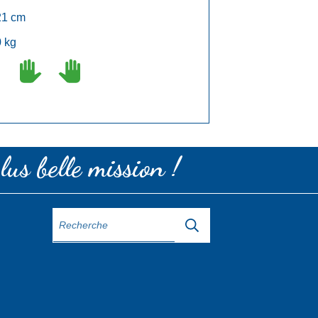
1 cm
 kg
lus belle mission !
,